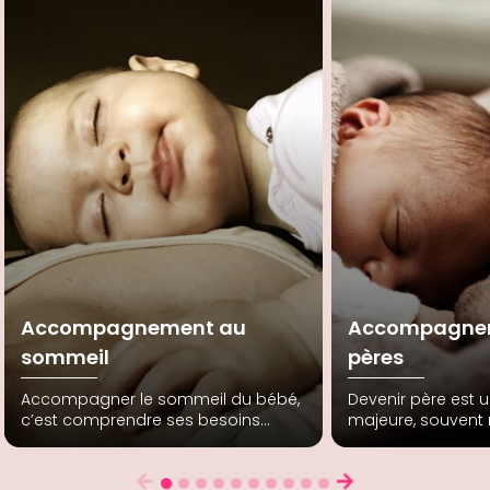
Accompagnement au
Accompagne
sommeil
pères
Accompagner le sommeil du bébé,
Devenir père est 
c’est comprendre ses besoins
majeure, souvent
uniques et soutenir chaque parent
que la maternité.
à mieux vivre les nuits avec
L’accompagnemen
bienveillance.
les hommes à trou