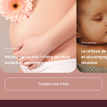
Naissance
Grossesse
Le réflexe d
Péridurale ou non ? Faire un choix
et accompag
éclairé et accompagné
douceur
Lire l’article
Lire l’article
Toutes nos infos