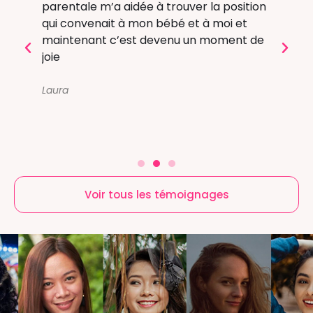
etits
parentale m’a aidée à trouver la position
le pl
és sont
qui convenait à mon bébé et à moi et
la nai
ale
maintenant c’est devenu un moment de
un pro
joie
mauva
.
apaisé
activi
Laura
pour m
Julie
Voir tous les témoignages