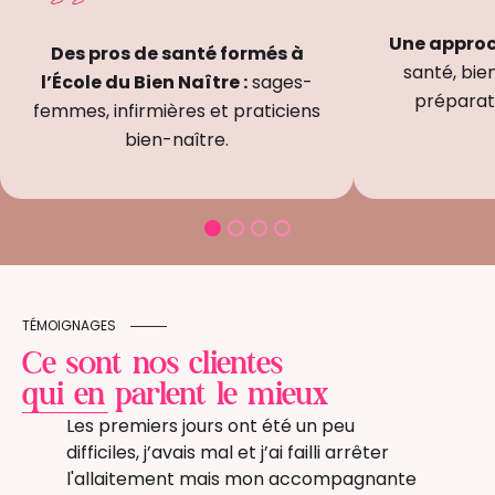
Une appro
Des pros de santé formés à
santé, bie
l’École du Bien Naître :
sages-
préparati
femmes, infirmières et praticiens
bien-naître.
TÉMOIGNAGES
Ce sont nos clientes
qui en parlent le mieux
 est
Les premiers jours ont été un peu
Quel q
’ont
difficiles, j’avais mal et j’ai failli arrêter
il fau
urs
l'allaitement mais mon accompagnante
sentir