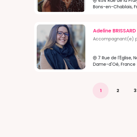
454 Rue de la Pra
Bons-en-Chablais, 
Adeline BRISSARD
Accompagnant(e) p
7 Rue de l'Église, 
Dame-d'Oé, France
1
2
3