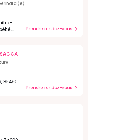
rinatal(e)
aître-
Prendre rendez-vous
bébé,
re,
USACCA
lture
d, 85490
Prendre rendez-vous