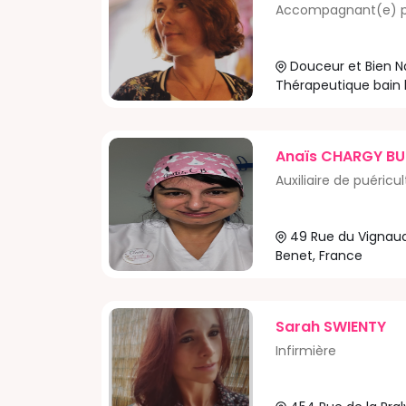
Accompagnant(e) pé
Douceur et Bien N
Thérapeutique bain 
impasse andré ampè
Gratentour, France
Anaïs CHARGY B
Auxiliaire de puéricu
49 Rue du Vignau
Benet, France
Sarah SWIENTY
Infirmière