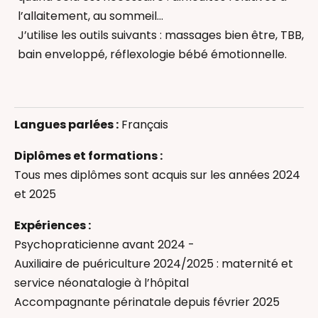
l’allaitement, au sommeil…
J’utilise les outils suivants : massages bien être, TBB,
bain enveloppé, réflexologie bébé émotionnelle.
Accompagnement au sommeil
Accompagnement des pères
Langues parlées :
Français
Allaitement
Bain Enveloppé
Diplômes et formations :
Deuil périnatal
Tous mes diplômes sont acquis sur les années 2024
Gestes d’urgence
et 2025
Massage bébé
Expériences :
Pleurs de bébé
Psychopraticienne avant 2024 -
Réflexologie bébé
Auxiliaire de puériculture 2024/2025 : maternité et
Thérapeutique Bain Bébé
service néonatalogie à l’hôpital
Auxiliaire de puériculture
Accompagnante périnatale depuis février 2025