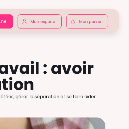
n.ne
Mon espace
Mon panier
avail : avoir
tion
tétées, gérer la séparation et se faire aider.