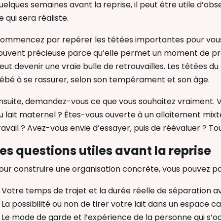
uelques semaines avant la reprise, il peut être utile d’ob
e qui sera réaliste.
ommencez par repérer les tétées importantes pour vous 
ouvent précieuse parce qu’elle permet un moment de prox
eut devenir une vraie bulle de retrouvailles. Les tétées du 
ébé à se rassurer, selon son tempérament et son âge.
nsuite, demandez-vous ce que vous souhaitez vraiment. V
u lait maternel ? Êtes-vous ouverte à un allaitement mixte
ravail ? Avez-vous envie d’essayer, puis de réévaluer ? T
es questions utiles avant la reprise
our construire une organisation concrète, vous pouvez par
Votre temps de trajet et la durée réelle de séparation 
La possibilité ou non de tirer votre lait dans un espace c
Le mode de garde et l’expérience de la personne qui s’o