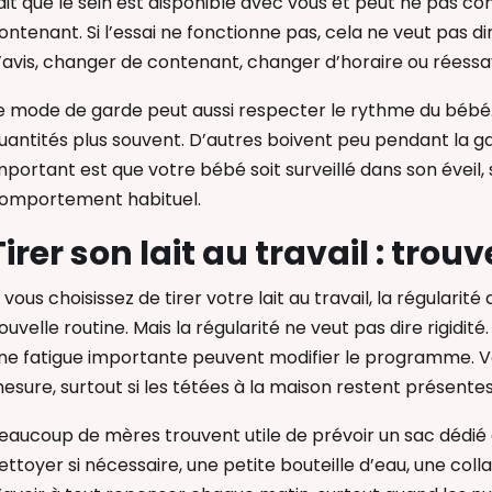
ait que le sein est disponible avec vous et peut ne pas c
ontenant. Si l’essai ne fonctionne pas, cela ne veut pas d
’avis, changer de contenant, changer d’horaire ou réessa
e mode de garde peut aussi respecter le rythme du bébé.
uantités plus souvent. D’autres boivent peu pendant la ga
mportant est que votre bébé soit surveillé dans son éveil,
omportement habituel.
Tirer son lait au travail : trou
i vous choisissez de tirer votre lait au travail, la régular
ouvelle routine. Mais la régularité ne veut pas dire rigidi
ne fatigue importante peuvent modifier le programme. Vo
esure, surtout si les tétées à la maison restent présentes
eaucoup de mères trouvent utile de prévoir un sac dédié av
ettoyer si nécessaire, une petite bouteille d’eau, une col