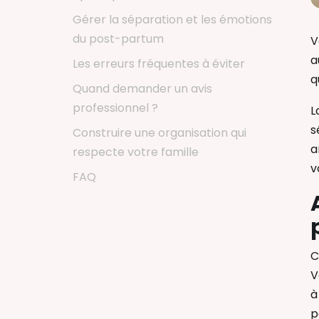
Gérer la séparation et les émotions
du post-partum
V
a
Les erreurs fréquentes à éviter
q
Quand demander un avis
professionnel ?
L
s
Construire une organisation qui
a
respecte votre famille
v
FAQ
C
V
à
p