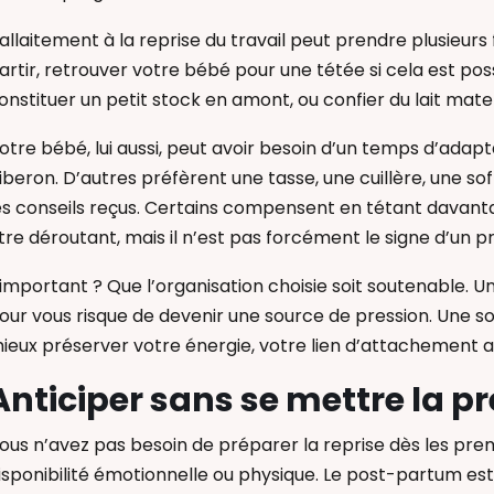
’allaitement à la reprise du travail peut prendre plusieur
artir, retrouver votre bébé pour une tétée si cela est possib
onstituer un petit stock en amont, ou confier du lait mate
otre bébé, lui aussi, peut avoir besoin d’un temps d’adap
iberon. D’autres préfèrent une tasse, une cuillère, une so
es conseils reçus. Certains compensent en tétant davanta
tre déroutant, mais il n’est pas forcément le signe d’un 
’important ? Que l’organisation choisie soit soutenable. U
our vous risque de devenir une source de pression. Une s
ieux préserver votre énergie, votre lien d’attachement av
Anticiper sans se mettre la p
ous n’avez pas besoin de préparer la reprise dès les prem
isponibilité émotionnelle ou physique. Le post-partum est