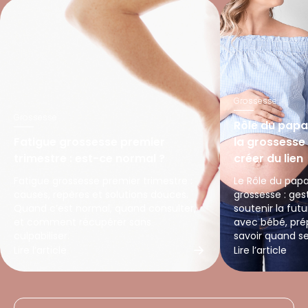
Grossesse
Grossesse
Rôle du pap
Fatigue grossesse premier
la grossesse 
trimestre : est-ce normal ?
créer du lien
Fatigue grossesse premier trimestre :
Le Rôle du pap
causes, repères et solutions douces.
grossesse : ges
Quand c’est normal, quand consulter,
soutenir la fut
et comment récupérer sans
avec bébé, prép
culpabiliser.
savoir quand se 
Lire l’article
Lire l’article