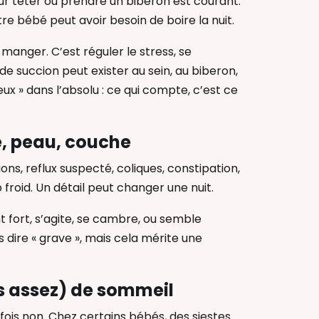
our téter ou prendre un biberon est courant.
otre bébé peut avoir besoin de boire la nuit.
 manger. C’est réguler le stress, se
de succion peut exister au sein, au biberon,
ux » dans l’absolu : ce qui compte, c’est ce
re, peau, couche
ons, reflux suspecté, coliques, constipation,
 froid. Un détail peut changer une nuit.
nt fort, s’agite, se cambre, ou semble
 dire « grave », mais cela mérite une
as assez) de sommeil
parfois non. Chez certains bébés, des siestes