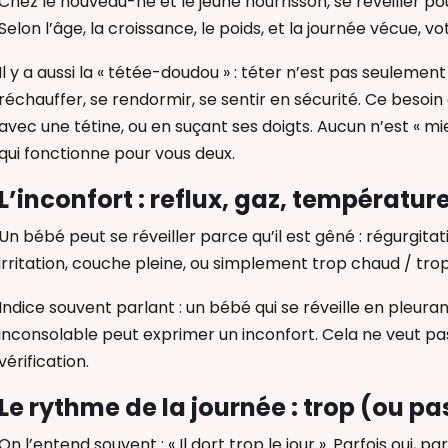
Chez le nouveau-né et le jeune nourrisson, se réveiller p
Selon l’âge, la croissance, le poids, et la journée vécue, v
Il y a aussi la « tétée-doudou » : téter n’est pas seulement
réchauffer, se rendormir, se sentir en sécurité. Ce besoin 
avec une tétine, ou en suçant ses doigts. Aucun n’est « mie
qui fonctionne pour vous deux.
L’inconfort : reflux, gaz, températu
Un bébé peut se réveiller parce qu’il est gêné : régurgitati
irritation, couche pleine, ou simplement trop chaud / trop
Indice souvent parlant : un bébé qui se réveille en pleura
inconsolable peut exprimer un inconfort. Cela ne veut pas
vérification.
Le rythme de la journée : trop (ou p
On l’entend souvent : « Il dort trop le jour ». Parfois oui, 