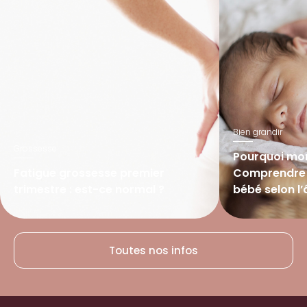
Bien grandir
Grossesse
Pourquoi mon
Fatigue grossesse premier
Comprendre l
trimestre : est-ce normal ?
bébé selon l
Lire l’article
Lire l’article
Toutes nos infos