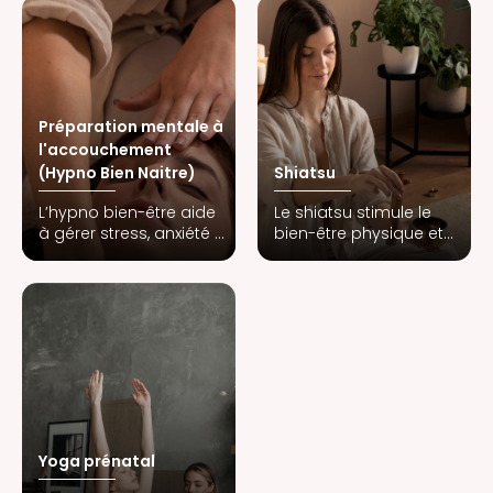
vivre la grossesse ou le
corps par des
post-partum plus
méthodes naturelles :
sereinement, réduire le
alimentation, plantes,
stress, se reconnecter à
gestion du stress,
soi et créer un lien
hygiène de vie. Une
profond avec son bébé.
approche globale pour
Préparation mentale à
mieux vivre chaque
l'accouchement
étape.
(Hypno Bien Naitre)
Shiatsu
L’hypno bien-être aide
Le shiatsu stimule le
à gérer stress, anxiété et
bien-être physique et
émotions, favorisant
émotionnel par des
détente et confiance.
pressions ciblées. Il aide
Une méthode douce
à soulager tensions,
pour accompagner la
fatigue et stress,
grossesse, la naissance
favorisant équilibre et
et le quotidien parental.
détente pendant la
grossesse et la
parentalité.
Yoga prénatal