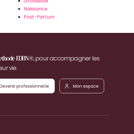
Grossesse
Naissance
Post-Partum
pour accompagner les
ethode EDBN®,
r vie.
Devenir
Mon
ofessionnel.le
espace