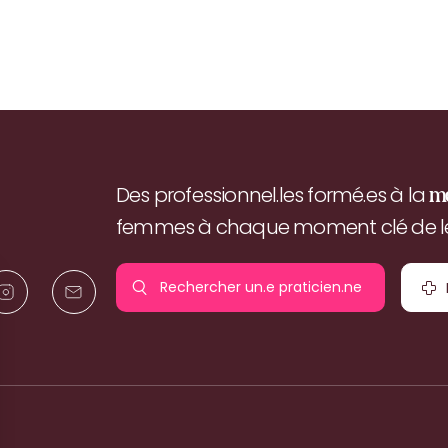
Des professionnel.les formé.es à la
m
femmes à chaque moment clé de leu
Rechercher un.e
praticien.ne
pr