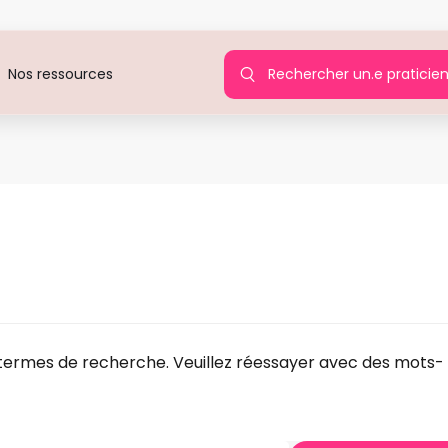
Rechercher un.e praticie
Nos ressources
e pour :
637244690369
Agir pour toutes
 termes de recherche. Veuillez réessayer avec des mots-