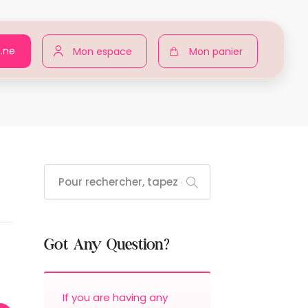
n.ne
Mon espace
Mon panier
Résultats de recherche pour « 637244690369 »
Got Any Question?
If you are having any