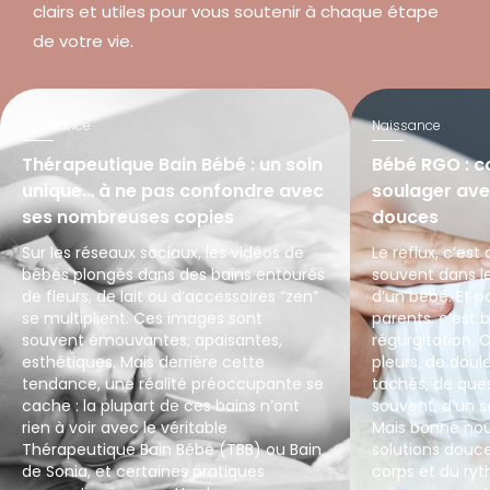
clairs et utiles pour vous soutenir à chaque étape
de votre vie.
Naissance
Naissance
Thérapeutique Bain Bébé : un soin
Bébé RGO : 
unique… à ne pas confondre avec
soulager av
ses nombreuses copies
douces
Sur les réseaux sociaux, les vidéos de
Le reflux, c’est
bébés plongés dans des bains entourés
souvent dans l
de fleurs, de lait ou d’accessoires “zen”
d’un bébé. Et 
se multiplient. Ces images sont
parents, c’est 
souvent émouvantes, apaisantes,
régurgitation. C
esthétiques. Mais derrière cette
pleurs, de dou
tendance, une réalité préoccupante se
tachés, de que
cache : la plupart de ces bains n’ont
souvent, d’un 
rien à voir avec le véritable
Mais bonne nouve
Thérapeutique Bain Bébé (TBB) ou Bain
solutions douc
de Sonia, et certaines pratiques
corps et du ry