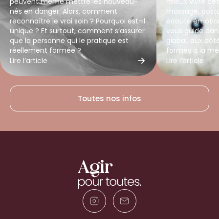
peuvent même mettre les nouveau-
mieux vivre cet
nés en danger. Alors, comment
massage, postu
reconnaître le vrai soin ? Pourquoi est-il
écoute émotion
unique ? Et surtout, comment s’assurer
vous guide d
que la personne qui le pratique est
global, aux côt
réellement formée ?
formés à la mé
Lire l’article
Lire l’article
Toutes nos infos