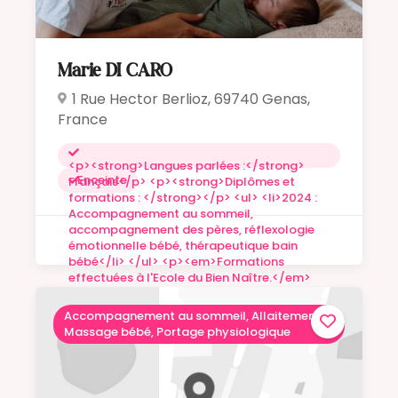
Marie DI CARO
1 Rue Hector Berlioz, 69740 Genas,
France
<p><strong>Langues parlées :</strong>
Enceinte
Français</p> <p><strong>Diplômes et
formations : </strong></p> <ul> <li>2024 :
Accompagnement au sommeil,
accompagnement des pères, réflexologie
émotionnelle bébé, thérapeutique bain
bébé</li> </ul> <p><em>Formations
effectuées à l'Ecole du Bien Naître.</em>
</p> <p><strong>Expériences : </strong>
</p> <p>2016- 2019 : Infirmière puéricultrice
Accompagnement au sommeil, Allaitement,
en service de réanimation cardiaque
Massage bébé, Portage physiologique
pédiatrique à l'hôpital Necker-Enfants-
Malades<br />2019-2021 : Directrice d'un
établissement d'accueil de jeunes enfant à
Champigny-sur-Marne<br />2021-2024 :