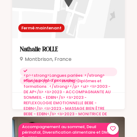
Formatrice et coordinatrice de formation
pour la filière des auxiliaire de
puériculture<br />2025 : Création de "Un
temps pour devenir" - Formatrice à l'EDBN -
Formatrice freelance auprès des auxiliaire
Fermé maintenant
de puériculture</p>
Nathalie ROLLE
Montbrison, France
<p><strong>Langues parlées :</strong>
Sur le point d’accoucher
Français</p> <p><strong>Diplômes et
formations : </strong></p> <ul> <li>2003 -
DE AP</li> <li>2023 - ACCOMPAGNANTE AU
SOMMEIL - EDBN</li> <li>2023 -
REFLEXOLOGIE EMOTIONNELLE BEBE -
EDBN</li> <li>2023 - MASSAGE BIEN ÊTRE
BEBE - EDBN</li> <li>2023 - MONITRICE DE
PORTAGE - EDBN</li> <li>2023 -
FACILITATRICE EN ALLAITEMENT - EDBN</li>
Accompagnement au sommeil, Deuil
</ul> <p><strong>Expériences : </strong>
périnatal, Diversification alimentaire et DME,
</p> <p>2003 - 2010 : Auxiliaire de