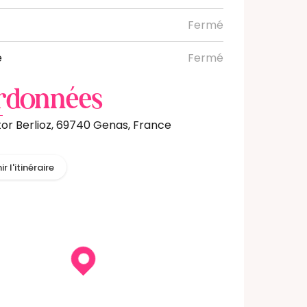
Fermé
e
Fermé
rdonnées
tor Berlioz, 69740 Genas, France
r l'itinéraire