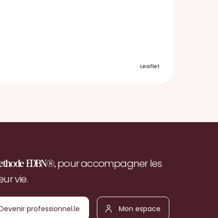
Leaflet
pour accompagner les
ethode EDBN®,
r vie.
Devenir
Mon