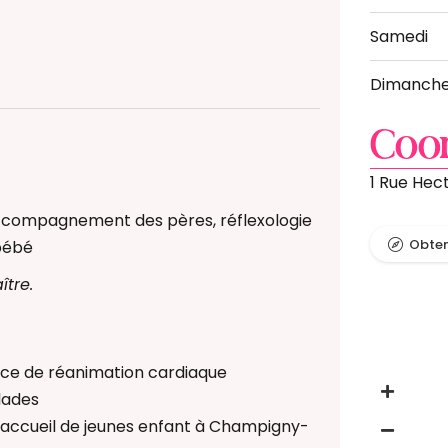
Samedi
Dimanch
nt au sommeil
nt des pères
Coo
 Bain Bébé
e) périnatal(e)
1 Rue Hec
compagnement des pères, réflexologie
Obteni
bébé
ître.
rvice de réanimation cardiaque
lades
d'accueil de jeunes enfant à Champigny-