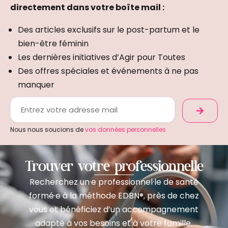
directement dans votre boîte mail :
Des articles exclusifs sur le post-partum et le
bien-être féminin
Les dernières initiatives d’Agir pour Toutes
Des offres spéciales et événements à ne pas
manquer
Nous nous soucions de
vos données personnelles
Trouver votre professionnelle
Recherchez un·e professionnel·le de santé
formé·e à la méthode EDBN
près de chez
®,
vous et bénéficiez d’un accompagnement
adapté à vos besoins et à votre famille.