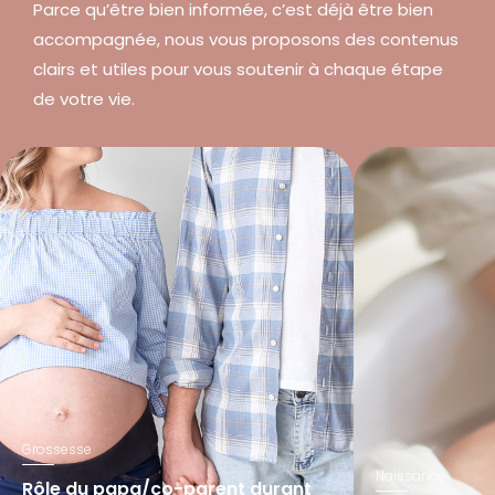
Parce qu’être bien informée, c’est déjà être bien
accompagnée, nous vous proposons des contenus
clairs et utiles pour vous soutenir à chaque étape
de votre vie.
Grossesse
Naissance
Rôle du papa/co-parent durant