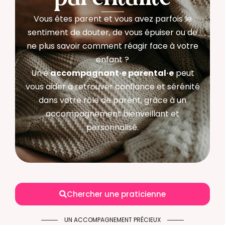
Vous êtes parent et vous avez parfois le
sentiment de douter, de vous épuiser ou de
ne plus savoir comment réagir face à votre
enfant ?
Un·e
accompagnant·e parental·e
peut
vous aider à retrouver confiance et sérénité
dans votre rôle de parent, grâce à un
accompagnement bienveillant et
personnalisé.
Chercher une praticienne
UN ACCOMPAGNEMENT PRÉCIEUX