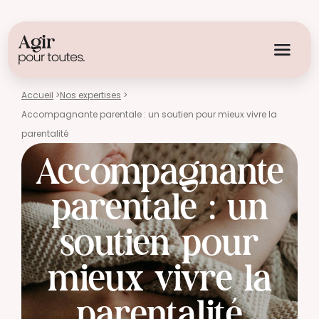
Accueil
>
Nos expertises
>
Accompagnante parentale : un soutien pour mieux vivre la
parentalité
Accompagnante
parentale : un
soutien pour
mieux vivre la
parentalité