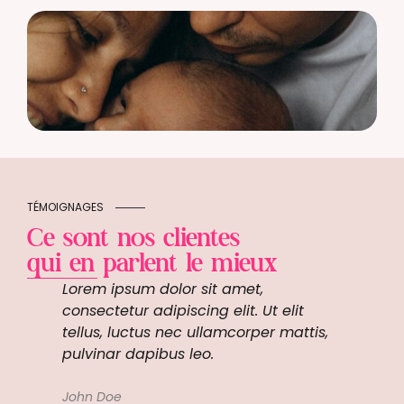
TÉMOIGNAGES
Ce sont nos clientes
qui en parlent le mieux
Lorem ipsum dolor sit amet,
Lorem i
 bons
consectetur adipiscing elit. Ut elit
consect
agner.
tellus, luctus nec ullamcorper mattis,
tellus,
rouvé
pulvinar dapibus leo.
pulvina
t
John Doe
John Do