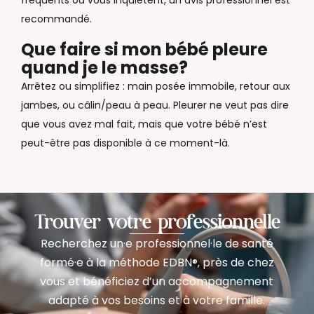
fréquents ou vous inquiètent, un avis professionnel est
recommandé.
Que faire si mon bébé pleure
quand je le masse?
Arrêtez ou simplifiez : main posée immobile, retour aux
jambes, ou câlin/peau à peau. Pleurer ne veut pas dire
que vous avez mal fait, mais que votre bébé n’est
peut-être pas disponible à ce moment-là.
Trouver votre professionnelle
Recherchez un·e professionnel·le de santé
formé·e à la méthode EDBN
près de chez
®,
vous et bénéficiez d’un accompagnement
adapté à vos besoins et à votre famille.