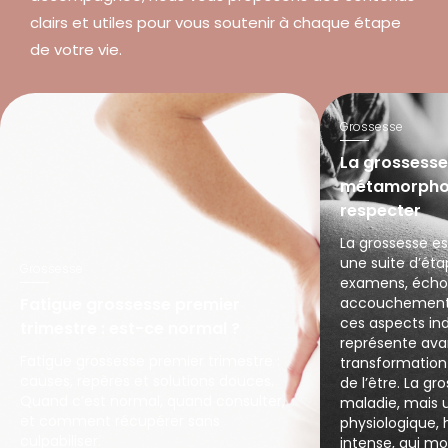
clairs et utiles pour vous soutenir à chaque étape
de votre vie.
Grossesse
La grossesse
métamorphose
respecter
La grossesse e
une suite d’éta
Grossesse
examens, échogr
Fatigue grossesse premier
accouchement.
ces aspects ind
trimestre : est-ce normal ?
représente ava
Fatigue grossesse premier trimestre :
transformation
causes, repères et solutions douces.
de l’être. La g
Quand c’est normal, quand consulter,
maladie, mais 
et comment récupérer sans
physiologique,
culpabiliser.
intense, qui mob