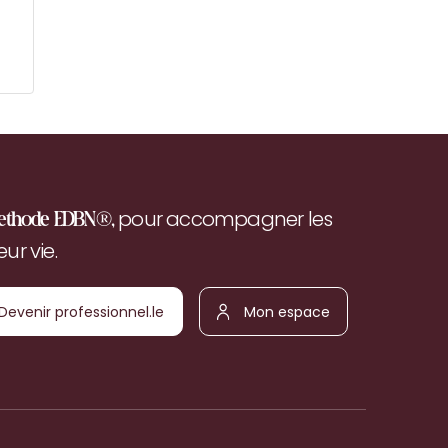
pour accompagner les
ethode EDBN®,
r vie.
Devenir
Mon
ofessionnel.le
espace