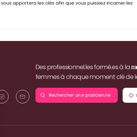
vous apportera les clés afin que vous puissiez incarner les
Des professionnel.les formé.es à la
m
femmes à chaque moment clé de leu
Rechercher un.e
praticien.ne
pr