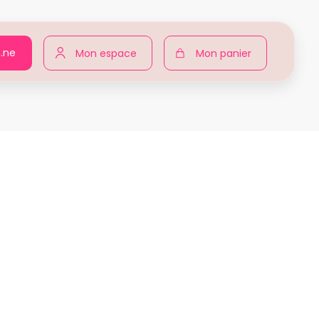
n.ne
Mon espace
Mon panier
r pour toutes
Produits
Patricia PICARD