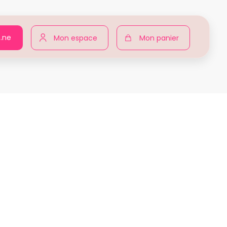
n.ne
Mon espace
Mon panier
r pour toutes
Produits
Ninon MARTINEZ