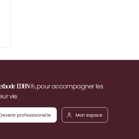
pour accompagner les
ethode EDBN®,
r vie.
Devenir
Mon
ofessionnel.le
espace