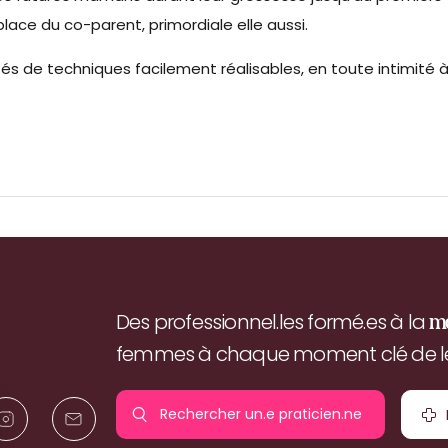
place du co-parent, primordiale elle aussi.
és de techniques facilement réalisables, en toute intimité 
Des professionnel.les formé.es à la
m
femmes à chaque moment clé de leu
Rechercher un.e
praticien.ne
pr