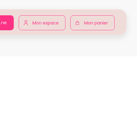
n.ne
Mon espace
Mon panier
pour toutes
Produits
Meghane LEROUX