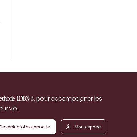
à
pour accompagner les
ethode EDBN®,
r vie.
Devenir
Mon
ofessionnel.le
espace