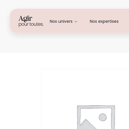
Nos univers
Nos expertises
Mégane BURON