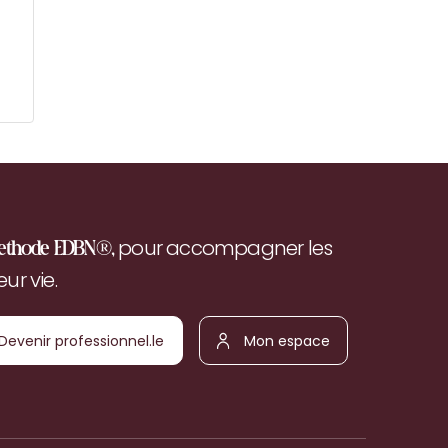
pour accompagner les
ethode EDBN®,
r vie.
Devenir
Mon
ofessionnel.le
espace