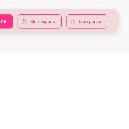
n.ne
Mon espace
Mon panier
r pour toutes
Produits
Mégane BURON