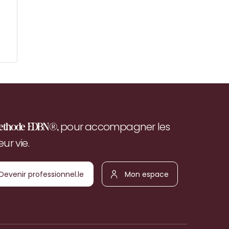
pour accompagner les
ethode EDBN®,
r vie.
Devenir
Mon
ofessionnel.le
espace