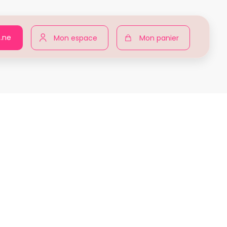
n.ne
Mon espace
Mon panier
Agir pour toutes
Produits
Julie Thellier