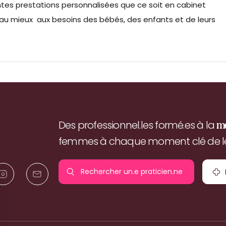
ntes prestations personnalisées que ce soit en cabinet
au mieux aux besoins des bébés, des enfants et de leurs
Des professionnel.les formé.es à la
m
femmes à chaque moment clé de leu
Rechercher un.e
praticien.ne
pr