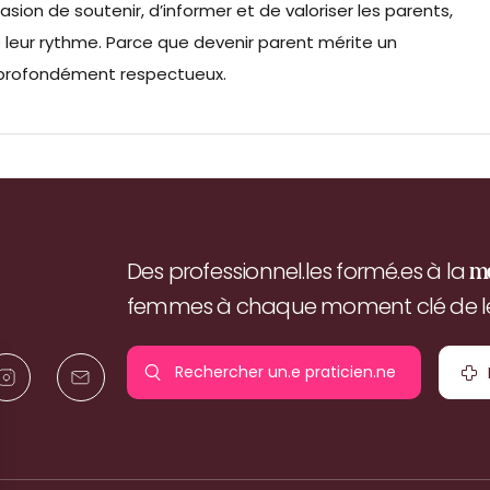
ion de soutenir, d’informer et de valoriser les parents,
e leur rythme. Parce que devenir parent mérite un
profondément respectueux.
Des professionnel.les formé.es à la
m
femmes à chaque moment clé de leu
Rechercher un.e
praticien.ne
pr