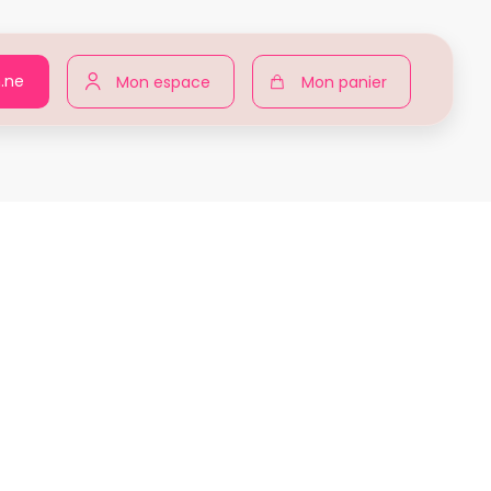
n.ne
Mon espace
Mon panier
ur toutes
Produits
Carole RAVAOSOLO