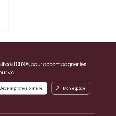
pour accompagner les
ethode EDBN®,
r vie.
Devenir
Mon
ofessionnel.le
espace