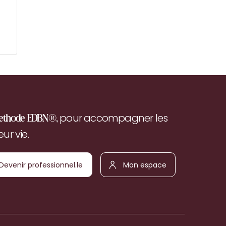
pour accompagner les
ethode EDBN®,
r vie.
Devenir
Mon
ofessionnel.le
espace