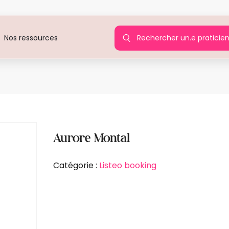
Rechercher un.e praticie
Nos ressources
Ag
Aurore Montal
Catégorie :
Listeo booking