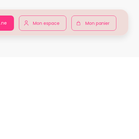
n.ne
Mon espace
Mon panier
ir pour toutes
Produits
Aurore Montal