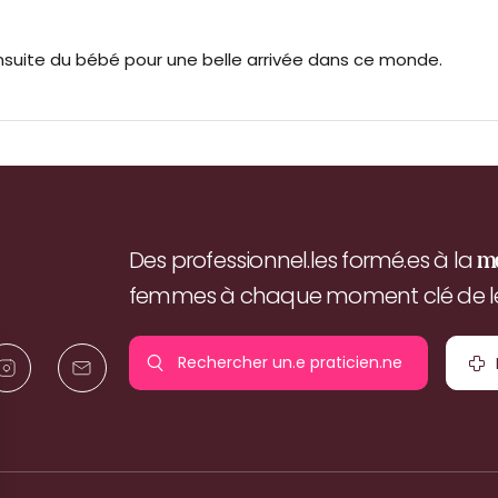
suite du bébé pour une belle arrivée dans ce monde.
Des professionnel.les formé.es à la
m
femmes à chaque moment clé de leu
Rechercher un.e
praticien.ne
pr