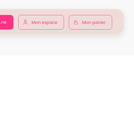
n.ne
Mon espace
Mon panier
our toutes
Produits
Angelique ANTERE