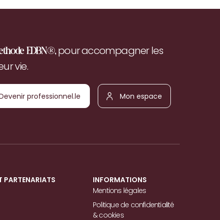
pour accompagner les
ethode EDBN®,
r vie.
Devenir
Mon
ofessionnel.le
espace
T PARTENARIATS
INFORMATIONS
Mentions légales
Politique de confidentialité
& cookies