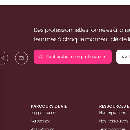
Des professionnel.les formé.es à la
m
femmes à chaque moment clé de leu
Rechercher un.e
praticien.ne
pr
PARCOURS DE VIE
RESSOURCES E
La grossesse
Nos expertises
Naissance
Nos ressources
Post-Partum
Témoignages