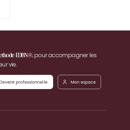
pour accompagner les
ethode EDBN®,
r vie.
Devenir
Mon
ofessionnel.le
espace