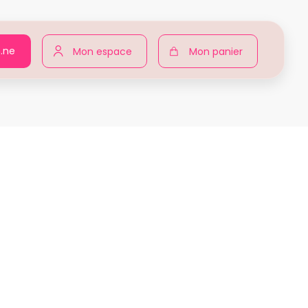
n.ne
Mon espace
Mon panier
Agir pour toutes
Produits
Aline ALESSI