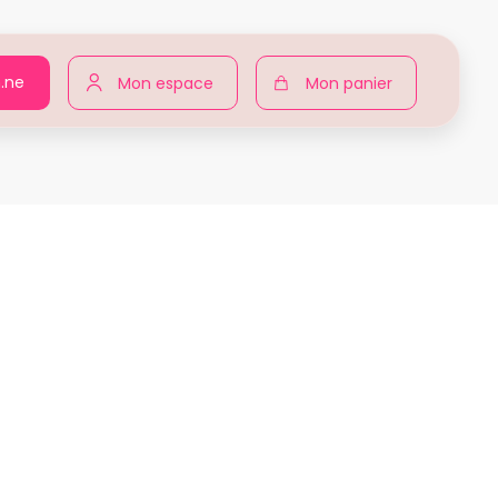
n.ne
Mon espace
Mon panier
gir pour toutes
Produits
Alice MALBOIS