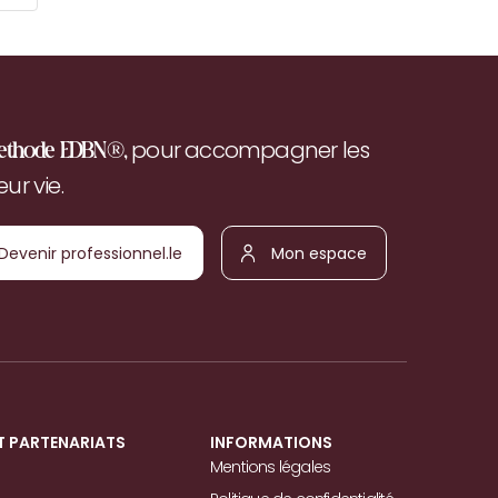
pour accompagner les
ethode EDBN®,
r vie.
Devenir
Mon
ofessionnel.le
espace
T PARTENARIATS
INFORMATIONS
Mentions légales