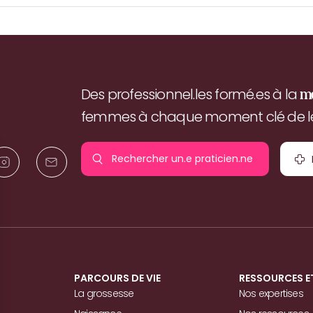
Des professionnel.les formé.es à la
m
femmes à chaque moment clé de leu
Rechercher un.e
praticien.ne
pr
PARCOURS DE VIE
RESSOURCES E
La grossesse
Nos expertises