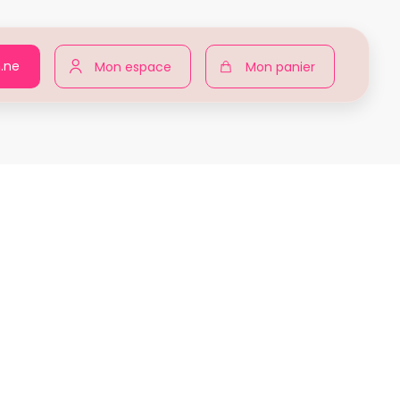
n.ne
Mon espace
Mon panier
r pour toutes
Produits
Alessia Trivanni