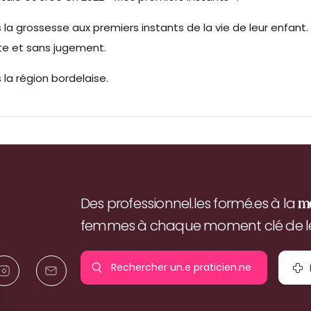
a grossesse aux premiers instants de la vie de leur enfant.
te et sans jugement.
 la région bordelaise.
Des professionnel.les formé.es à la
m
femmes à chaque moment clé de leu
Rechercher un.e
praticien.ne
pr