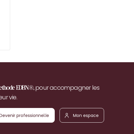
pour accompagner les
ethode EDBN®,
r vie.
Devenir
Mon
ofessionnel.le
espace