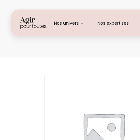
Nos univers
Nos expertises
Alessia Trivanni