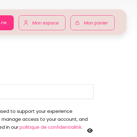
n.ne
Mon espace
Mon panier
Agir pour toutes
My account
 used to support your experience
to manage access to your account, and
ed in our
politique de confidentialité
.