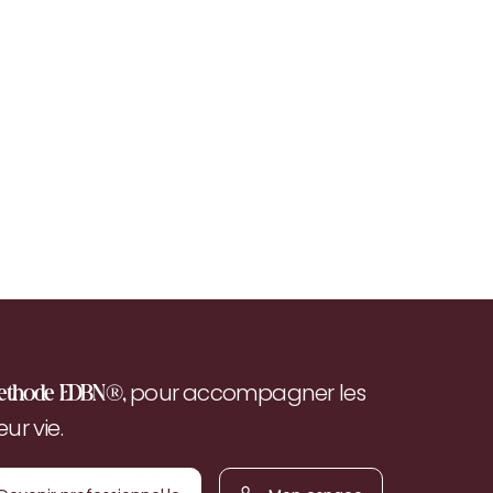
pour accompagner les
ethode EDBN®,
r vie.
Devenir
Mon