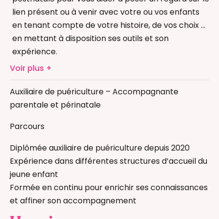
lien présent ou à venir avec votre ou vos enfants
en tenant compte de votre histoire, de vos choix et
en mettant à disposition ses outils et son
expérience.
Allaitement
Bain Enveloppé
Voir plus
Massage bébé
Auxiliaire de puériculture – Accompagnante
Massage femme enceinte
parentale et périnatale
Réflexologie bébé
Auxiliaire de puériculture
Parcours
Diplômée auxiliaire de puériculture depuis 2020
Expérience dans différentes structures d’accueil du
jeune enfant
Formée en continu pour enrichir ses connaissances
et affiner son accompagnement