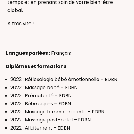
temps et en prenant soin de votre bien-être
global.
A très vite !
Allaitement
Bébé Signe (communication gestuelle)
Langues parlées :
Français
Massage bébé
Massage femme enceinte
Diplômes et formations :
Massage Postnatal
2022 : Réflexologie bébé émotionnelle – EDBN
Réflexologie bébé
2022 : Massage bébé – EDBN
Thérapeutique Bain Bébé
2022 : Prématurité – EDBN
Accompagnant(e) périnatal(e)
2022 : Bébé signes – EDBN
2022 : Massage femme enceinte – EDBN
2022 : Massage post-natal – EDBN
2022 : Allaitement - EDBN