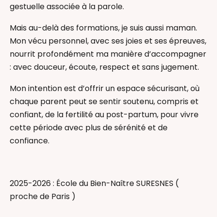
Yoga Postnatal
gestuelle associée à la parole.
Accompagnant(e) parental(e)
Mais au-delà des formations, je suis aussi maman.
Accompagnant(e) périnatal(e)
Mon vécu personnel, avec ses joies et ses épreuves,
Accompagnatrice / coach Sommeil bébé
nourrit profondément ma manière d’accompagner
Auxiliaire de puériculture
: avec douceur, écoute, respect et sans jugement.
Conseillère en lactation
Practienne en massage bébé
Mon intention est d’offrir un espace sécurisant, où
Praticienne en Thérapeutique Bain Bébé
chaque parent peut se sentir soutenu, compris et
confiant, de la fertilité au post-partum, pour vivre
cette période avec plus de sérénité et de
confiance.
2025-2026 : École du Bien-Naître SURESNES (
proche de Paris )