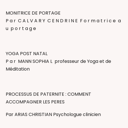
MONITRICE DE PORTAGE
P a r C A L V A R Y C E N D R I N E F o r m a t r i c e a
u p o r t a g e
​YOGA POST NATAL
P a r MANN SOPHIA L professeur de Yoga et de
Méditation
PROCESSUS DE PATERNITE : COMMENT
ACCOMPAGNER LES PERES
Par ARIAS CHRISTIAN Psychologue clinicien