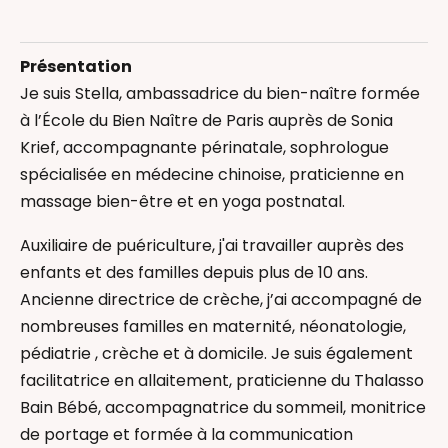
Accompagnement au sommeil
Accompagnement des pères
Présentation
Allaitement
Je suis Stella, ambassadrice du bien-naître formée
Bain Enveloppé
à l’École du Bien Naître de Paris auprès de Sonia
Bébé Signe (communication gestuelle)
Krief, accompagnante périnatale, sophrologue
Deuil périnatal
spécialisée en médecine chinoise, praticienne en
Fertilité
massage bien-être et en yoga postnatal.
Massage bébé
Massage enfant
Auxiliaire de puériculture, j'ai travailler auprès des
Massage femme enceinte
enfants et des familles depuis plus de 10 ans.
Massage Postnatal
Ancienne directrice de crèche, j’ai accompagné de
Portage physiologique
nombreuses familles en maternité, néonatologie,
Rééquilibrage émotionnel par la réflexologie
pédiatrie , crèche et à domicile. Je suis également
Réflexologie bébé
facilitatrice en allaitement, praticienne du Thalasso
Relaxation et sophrologie
Bain Bébé, accompagnatrice du sommeil, monitrice
Thérapeutique Bain Bébé
de portage et formée à la communication