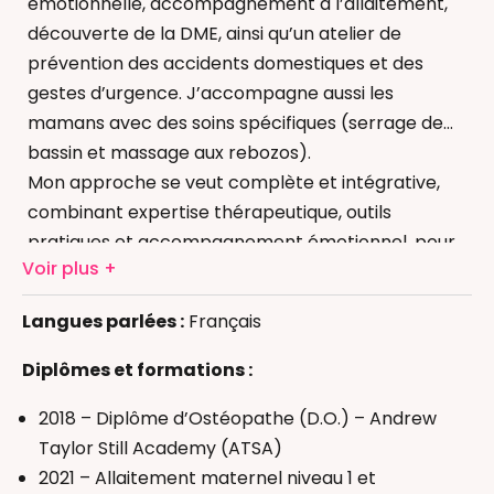
émotionnelle, accompagnement à l’allaitement,
découverte de la DME, ainsi qu’un atelier de
prévention des accidents domestiques et des
gestes d’urgence. J’accompagne aussi les
mamans avec des soins spécifiques (serrage de
bassin et massage aux rebozos).
Mon approche se veut complète et intégrative,
combinant expertise thérapeutique, outils
Accompagnement au sommeil
pratiques et accompagnement émotionnel, pour
Allaitement
Voir plus
répondre aux besoins des familles à chaque étape
Diversification alimentaire et DME
de la vie, de la grossesse, du post-partum et de la
Langues parlées :
Français
Gestes d’urgence
petite enfance.
Massage bébé
Diplômes et formations :
Motricité et Eveil (motricité libre)
Réflexologie bébé
2018 – Diplôme d’Ostéopathe (D.O.) – Andrew
Thérapeutique Bain Bébé
Taylor Still Academy (ATSA)
Ostéopathe périnatal
2021 – Allaitement maternel niveau 1 et