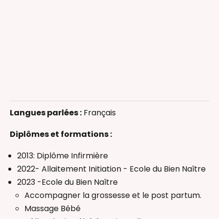
Allaitement
Langues parlées :
Français
Massage bébé
Massage femme enceinte
Diplômes et formations :
Massage Postnatal
Réflexologie bébé
2013: Diplôme Infirmière
Accompagnant(e) périnatal(e)
2022- Allaitement Initiation - Ecole du Bien Naître
2023 -Ecole du Bien Naître
Accompagner la grossesse et le post partum.
Massage Bébé