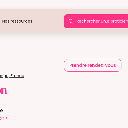
Rechercher un.e praticie
Nos ressources
Prendre rendez-vous
ange, France
on
te
on
>