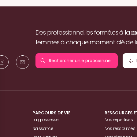
Des professionnel.les formé.es à la
m
femmes à chaque moment clé de leu
Rechercher un.e
praticien.ne
pr
PARCOURS DE VIE
RESSOURCES E
La grossesse
Nos expertises
Naissance
Nos ressources