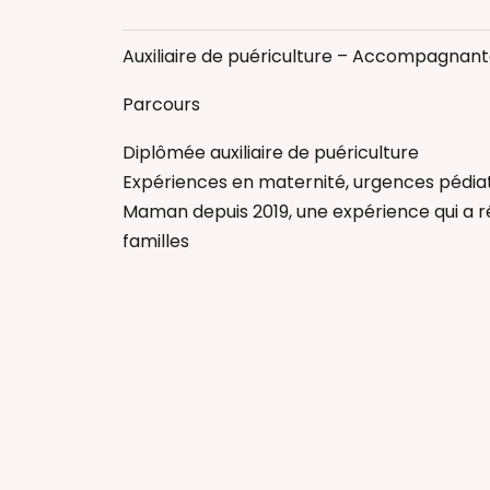
Allaitement
Massage bébé
Auxiliaire de puériculture – Accompagnant
Massage femm
Massage Postn
Parcours
Réflexologie b
Diplômée auxiliaire de puériculture
Auxiliaire de pu
Expériences en maternité, urgences pédiatr
Maman depuis 2019, une expérience qui a 
familles