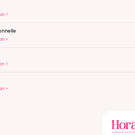
on
>
onnelle
on
>
on
>
on
>
Hora