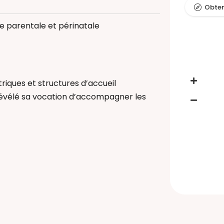
Obteni
e parentale et périnatale
e enceinte
atal
ébé
ériculture
iques et structures d’accueil
révélé sa vocation d’accompagner les