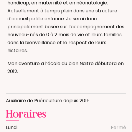
handicap, en maternité et en néonatologie.
Actuellement à temps plein dans une structure
d’accueil petite enfance. Je serai donc
principalement basée sur l’accompagnement des
nouveau-nés de 0 à 2 mois de vie et leurs familles
dans la bienveillance et le respect de leurs
histoires.
Mon aventure a l’école du bien Naitre débutera en
2012.
Allaitement
Deuil périnatal
Auxiliaire de Puériculture depuis 2016
Massage bébé
Horaires
Portage physiologique
Réflexologie bébé
Lundi
Fermé
Thérapeutique Bain Bébé