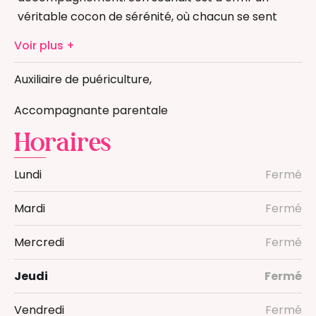
véritable cocon de sérénité, où chacun se sent
Massage femme enceinte
compris, valorisé et soutenu dans son chemin vers
Auxiliaire de puériculture
Voir plus
la parentalité.
Auxiliaire de puériculture,
Accompagnante parentale
Horaires
Lundi
Fermé
Mardi
Fermé
Mercredi
Fermé
Jeudi
Fermé
Vendredi
Fermé