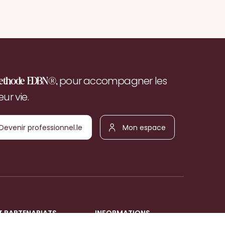
pour accompagner les
ethode EDBN®,
r vie.
Devenir
Mon
ofessionnel.le
espace
T PARTENARIATS
INFORMATIONS
Mentions légales