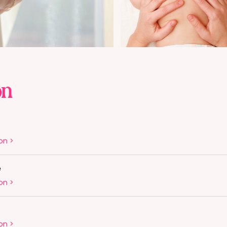
on
on
>
é
on
>
on
>