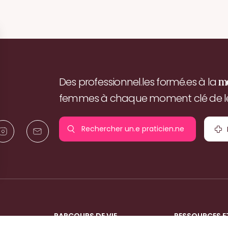
Des professionnel.les formé.es à la
m
femmes à chaque moment clé de leu
Rechercher un.e
praticien.ne
pr
PARCOURS DE VIE
RESSOURCES E
La grossesse
Nos expertises