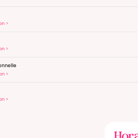
on
>
on
>
onnelle
on
>
on
>
Hora