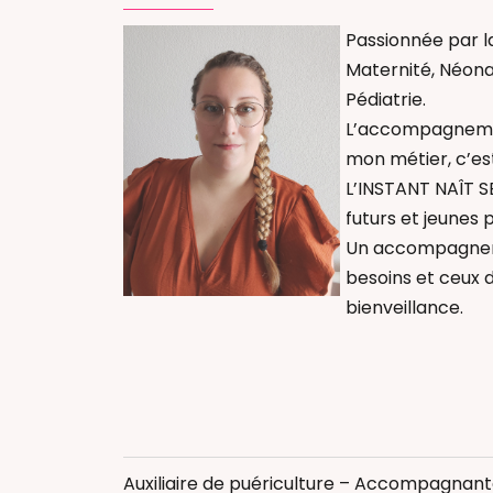
Passionnée par la 
Maternité, Néona
Pédiatrie.
L’accompagnemen
mon métier, c’est
L’INSTANT NAÎT S
futurs et jeunes 
Un accompagneme
besoins et ceux 
bienveillance.
Thérapeutique
Auxiliaire de pu
Auxiliaire de puériculture – Accompagnant