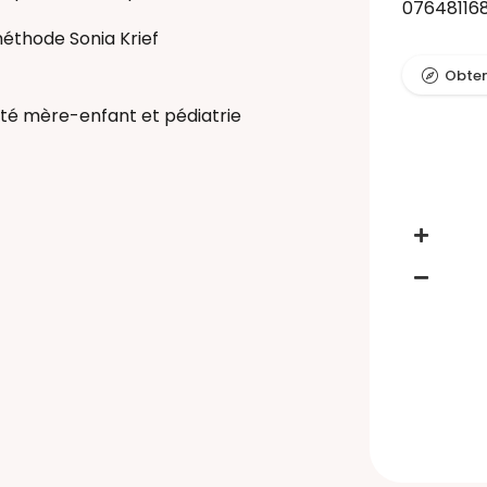
07648116
éthode Sonia Krief
Obteni
ité mère-enfant et pédiatrie