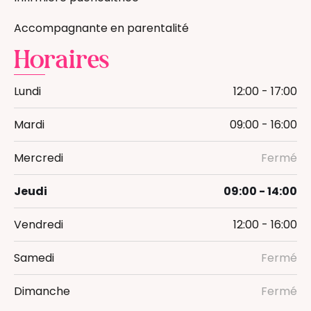
Diversification alimentaire et DME
Massage bébé
Accompagnante en parentalité
Thérapeutique Bain Bébé
Horaires
Infirmière Puéricultrice
Lundi
12:00 - 17:00
Mardi
09:00 - 16:00
Mercredi
Fermé
Jeudi
09:00 - 14:00
Vendredi
12:00 - 16:00
Samedi
Fermé
Dimanche
Fermé