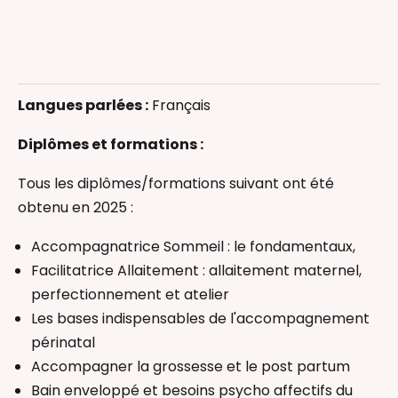
Accompagnement au sommeil
Allaitement
Langues parlées :
Français
Bain Enveloppé
Massage bébé
Diplômes et formations :
Massage femme enceinte
Tous les diplômes/formations suivant ont été
Massage Postnatal
obtenu en 2025 :
Pleurs de bébé
Portage physiologique
Accompagnatrice Sommeil : le fondamentaux,
Réflexologie bébé
Facilitatrice Allaitement : allaitement maternel,
Thérapeutique Bain Bébé
perfectionnement et atelier
Infirmière
Les bases indispensables de l'accompagnement
périnatal
Accompagner la grossesse et le post partum
Bain enveloppé et besoins psycho affectifs du