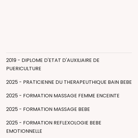
Allaitement
Massage bébé
2019 - DIPLOME D'ETAT D'AUXILIAIRE DE
Massage femme enceinte
PUERICULTURE
Réflexologie bébé
Thérapeutique Bain Bébé
2025 - PRATICIENNE DU THERAPEUTHIQUE BAIN BEBE
Accompagnant(e) périnatal(e)
2025 - FORMATION MASSAGE FEMME ENCEINTE
Auxiliaire de puériculture
2025 - FORMATION MASSAGE BEBE
2025 - FORMATION REFLEXOLOGIE BEBE
EMOTIONNELLE