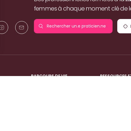
femmes à chaque moment clé de leu
Rechercher un.e
praticien.ne
pr
PARCOURS DE VIE
RESSOURCES E
La grossesse
Nos expertises
Naissance
Nos ressources
Post-Partum
Témoignages
Bien-être de la femme
Nous contacter