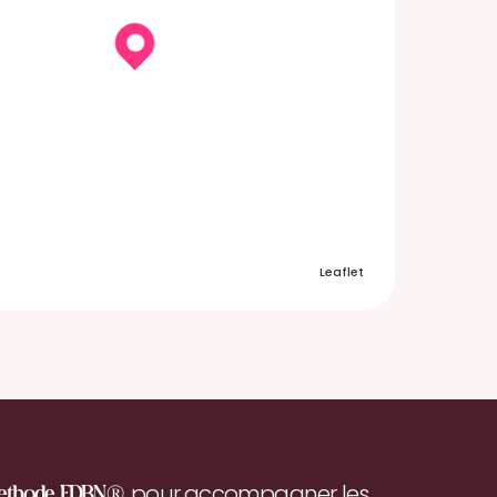
Leaflet
pour accompagner les
ethode EDBN®,