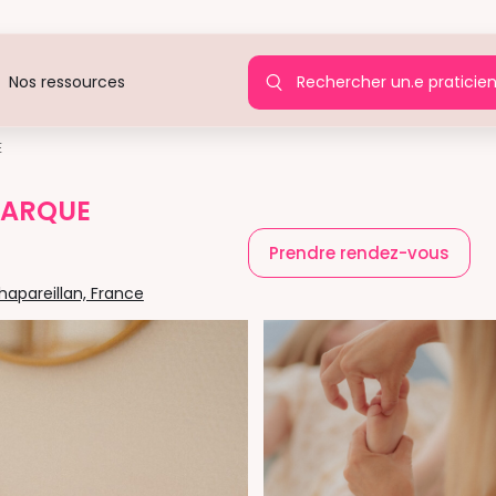
Rechercher un.e praticie
Nos ressources
E
JARQUE
)
Prendre rendez-vous
apareillan, France