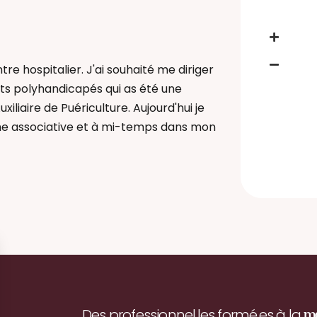
re hospitalier. J'ai souhaité me diriger
nts polyhandicapés qui as été une
iliaire de Puériculture. Aujourd'hui je
he associative et à mi-temps dans mon
Des professionnel.les formé.es à la
m