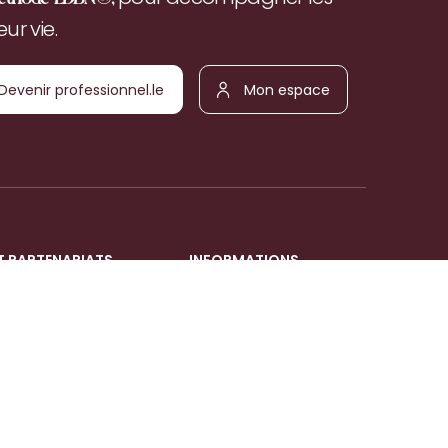
r vie.
Devenir
Mon
ofessionnel.le
espace
T PARTENARIATS
INFORMATIONS
Mentions légales
Politique de confidentialité
& cookies
Conditions Générales