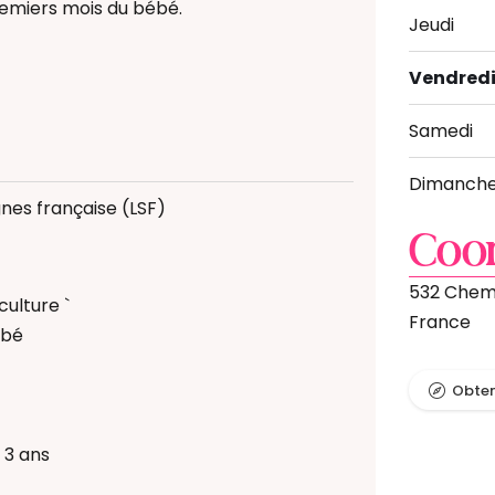
emiers mois du bébé.
Jeudi
nt au sommeil
Vendred
Samedi
é
 alimentaire et DME
Dimanch
gnes française (LSF)
ébé
Coo
 Bain Bébé
e) périnatal(e)
532 Chemi
culture `
France
ébé
Obteni
 3 ans