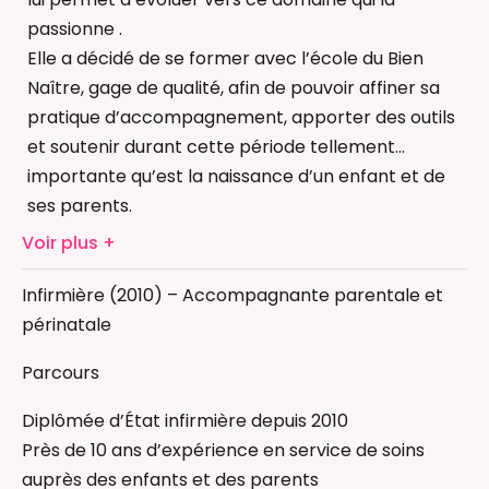
passionne .
Elle a décidé de se former avec l’école du Bien
Naître, gage de qualité, afin de pouvoir affiner sa
pratique d’accompagnement, apporter des outils
et soutenir durant cette période tellement
importante qu’est la naissance d’un enfant et de
ses parents.
Accompagnement au sommeil
Son expérience professionnelle lui a permis de
Allaitement
Voir plus
constater que l’ accompagnement devrait pouvoir
Bain Enveloppé
être réalisé dès le commencement.
Infirmière (2010) – Accompagnante parentale et
Diversification alimentaire et DME
C’est donc pour cela qu’elle a créé « Famille à
périnatale
Massage bébé
naître ».
Massage femme enceinte
Parcours
Réflexologie bébé
Thérapeutique Bain Bébé
Diplômée d’État infirmière depuis 2010
Infirmière
Près de 10 ans d’expérience en service de soins
auprès des enfants et des parents