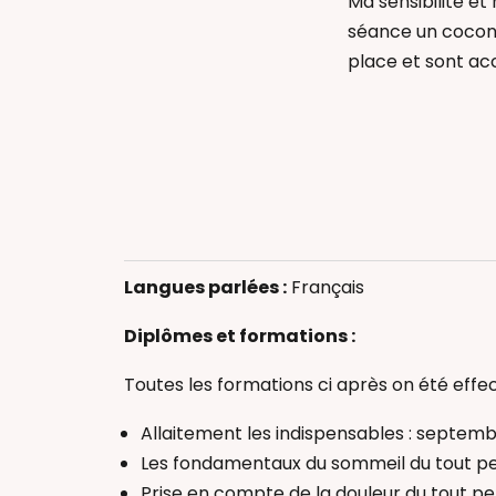
Ma sensibilité e
séance un cocon 
place et sont acc
Accompagneme
Allaitement
Bain Envelopp
Deuil périnatal
Massage bébé
Accompagneme
Massage femm
Allaitement
Langues parlées :
Français
Portage physio
Bain Envelopp
Réflexologie b
Deuil périnatal
Diplômes et formations :
Soin Rebozo
Massage bébé
Thérapeutique
Toutes les formations ci après on été effec
Massage femm
Accompagnant(
Portage physio
Allaitement les indispensables : septem
Réflexologie b
Les fondamentaux du sommeil du tout pet
Soin Rebozo
Prise en compte de la douleur du tout pe