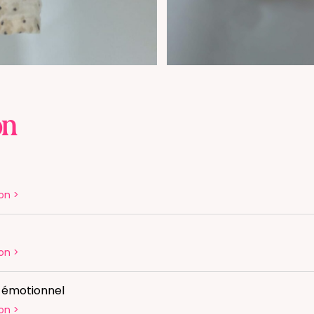
on
on
>
on
>
é émotionnel
on
>