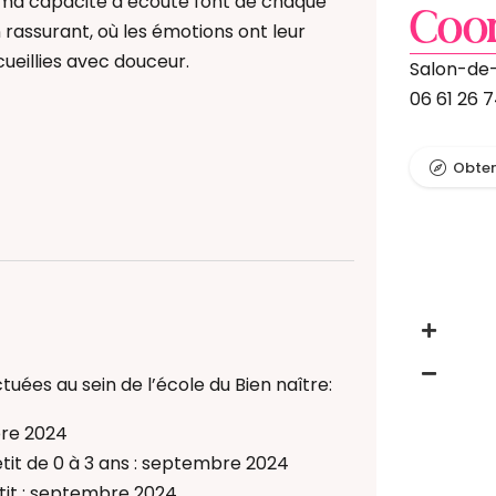
t ma capacité d’écoute font de chaque
Coo
rassurant, où les émotions ont leur
ueillies avec douceur.
Salon-de
06 61 26 
nt des pères
é
Obteni
nt des pères
e enceinte
logique
é
ébé
 Bain Bébé
tuées au sein de l’école du Bien naître:
e enceinte
e) périnatal(e)
logique
bre 2024
ébé
it de 0 à 3 ans : septembre 2024
tit : septembre 2024