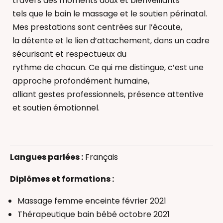
travers des moments doux et bienveillants
tels que le bain le massage et le soutien périnatal.
Mes prestations sont centrées sur l’écoute,
la détente et le lien d’attachement, dans un cadre
sécurisant et respectueux du
rythme de chacun. Ce qui me distingue, c’est une
approche profondément humaine,
alliant gestes professionnels, présence attentive
et soutien émotionnel.
Massage bébé
Massage enfant
Langues parlées :
Français
Massage femme enceinte
Réflexologie bébé
Diplômes et formations :
Thérapeutique Bain Bébé
Massage femme enceinte février 2021
Accompagnant(e) périnatal(e)
Thérapeutique bain bébé octobre 2021