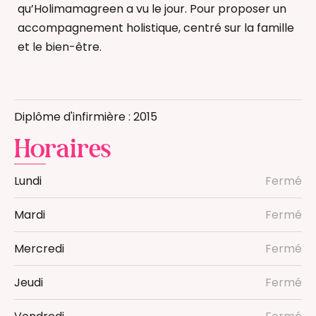
qu’Holimamagreen a vu le jour. Pour proposer un
accompagnement holistique, centré sur la famille
et le bien-être.
Accompagnement au sommeil
Allaitement
Diplôme d'infirmière : 2015
Massage bébé
Horaires
Naturopathie pédiatrique
Réflexologie bébé
Lundi
Fermé
Infirmière
Mardi
Fermé
Mercredi
Fermé
Jeudi
Fermé