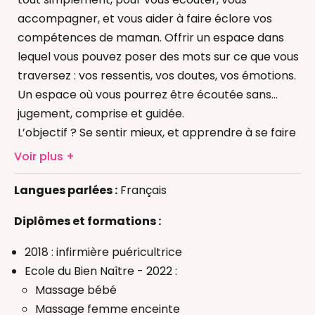
accompagner, et vous aider à faire éclore vos
compétences de maman. Offrir un espace dans
lequel vous pouvez poser des mots sur ce que vous
traversez : vos ressentis, vos doutes, vos émotions.
Un espace où vous pourrez être écoutée sans
jugement, comprise et guidée.
L’objectif ? Se sentir mieux, et apprendre à se faire
Bain Enveloppé
confiance ! car votre bébé personne ne le connait
Massage bébé
Voir plus
mieux que vous.
Massage femme enceinte
Langues parlées :
Français
Massage Postnatal
Portage physiologique
Diplômes et formations :
Réflexologie bébé
Accompagnant(e) périnatal(e)
2018 : infirmière puéricultrice
Ecole du Bien Naître - 2022 :
Massage bébé
Massage femme enceinte