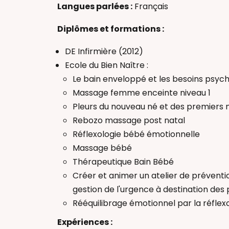
Gestes d’urge
Langues parlées :
Français
Massage bébé
Massage femm
Diplômes et formations :
Pleurs de bébé
DE Infirmière (2012)
Rééquilibrage é
Ecole du Bien Naître :
Réflexologie b
Le bain enveloppé et les besoins psych
Soin Rebozo
Massage femme enceinte niveau 1
Thérapeutique
Pleurs du nouveau né et des premiers m
Infirmière Puéri
Rebozo massage post natal
Réflexologie bébé émotionnelle
Massage bébé
Thérapeutique Bain Bébé
Créer et animer un atelier de prévent
gestion de l'urgence à destination des
Rééquilibrage émotionnel par la réflex
Expériences :