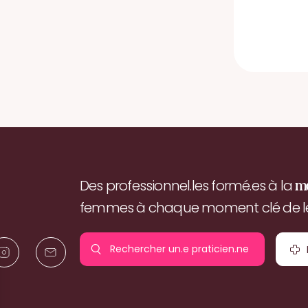
Des professionnel.les formé.es à la
m
femmes à chaque moment clé de leu
Rechercher un.e
praticien.ne
pr