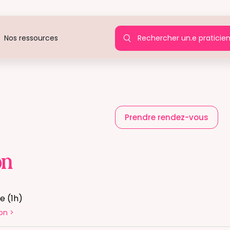
Rechercher un.e praticie
Nos ressources
Prendre rendez-vous
on
 (1h)
on
>