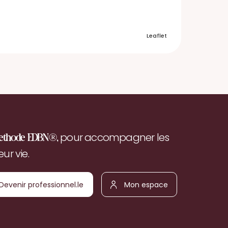
Leaflet
pour accompagner les
ethode EDBN®,
r vie.
Devenir
Mon
ofessionnel.le
espace