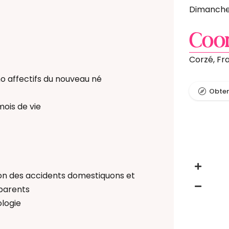
nce
Dimanch
e enceinte
Coo
motionnel par la réflexologie
Corzé, Fr
ébé
o affectifs du nouveau né
Obteni
 Bain Bébé
ois de vie
cultrice
ion des accidents domestiquons et
 parents
ologie