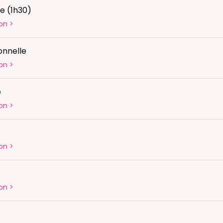
e (1h30)
on
>
onnelle
on
>
é
on
>
on
>
on
>