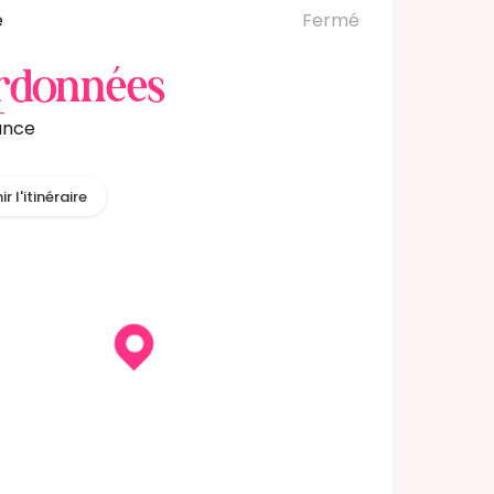
e
Fermé
rdonnées
ance
r l'itinéraire