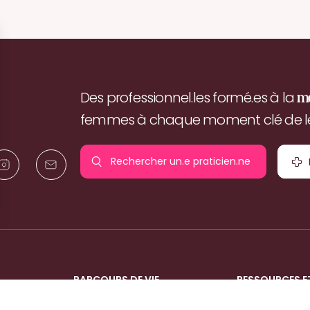
Des professionnel.les formé.es à la
m
femmes à chaque moment clé de leu
Rechercher un.e
praticien.ne
pr
PARCOURS DE VIE
RESSOURCES E
La grossesse
Nos expertises