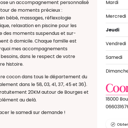
opose un accompagnement personnalisé
Mardi
autour de moments précieux :
Mercredi
in bébé, massages, réflexologie
ique, relaxation en piscine pour les
Jeudi
e des moments suspendus et sur-
nt à domicile. Chaque famille est
Vendredi
ourquoi mes accompagnements
 besoins, dans le respect de votre
Samedi
e histoire.
Dimanch
tre cocon dans tous le département du
lement dans le 58, 03, 41, 37, 45 et 36).
Coo
ratuitement 20KM autour de Bourges et
18000 Bou
pplément au delà.
06603167
acer le samedi sur demande !
Obteni