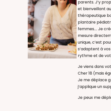
parents. J’y pr
et bienveillant 
thérapeutique ba
plantaire pédiatr
femmes…. Je cré
mesure directeme
unique, c’est p
s’adaptent à vos
rythme et de votr
Je viens dans vo
Cher 18 (mais éga
Je me déplace g
j’applique un su
Je peux me dépl