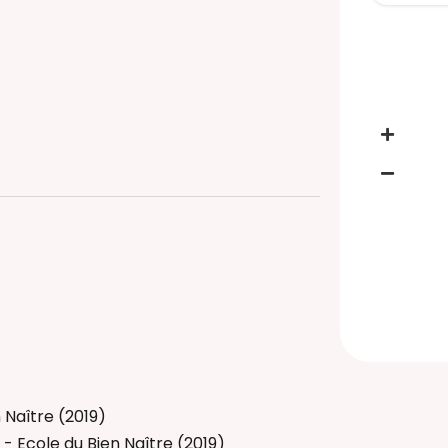
nt au sommeil
il (motricité libre)
logique
ébé
 Bain Bébé
e) périnatal(e)
Naître (2019)
- Ecole du Bien Naître (2019)