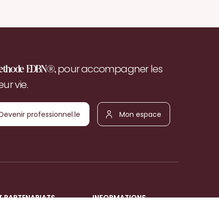
pour accompagner les
ethode EDBN®,
r vie.
Devenir
Mon
ofessionnel.le
espace
T PARTENARIATS
INFORMATIONS
Mentions légales