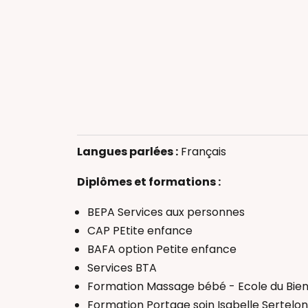
Accompagneme
Allaitement
Langues parlées :
Français
Massage bébé
Motricité et Eve
Diplômes et formations :
Portage physio
BEPA Services aux personnes
Réflexologie b
CAP PEtite enfance
Thérapeutique
BAFA option Petite enfance
Accompagnant(
Services BTA
Formation Massage bébé - Ecole du Bien 
Formation Portage soin Isabelle Sertelon 