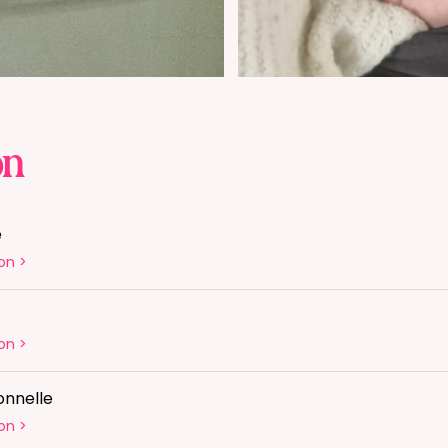
on
é
on
>
on
>
onnelle
on
>