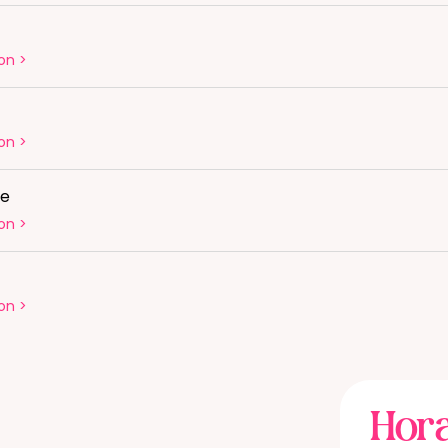
on
>
on
>
te
on
>
on
>
Hora