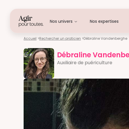
Nos univers
Nos expertises
Accueil
>
Rechercher un praticien
>
Débraline Vandenberghe
Débraline Vandenb
Auxiliaire de puériculture