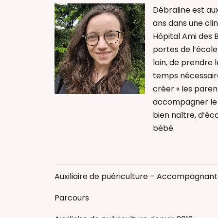
Débraline est auxi
ans dans une clin
Hôpital Ami des B
portes de l’école 
loin, de prendre 
temps nécessaire
créer « les paren
accompagner le 
bien naître, d’éc
bébé.
Portage physio
Auxiliaire de pu
Auxiliaire de puériculture – Accompagnant
Parcours