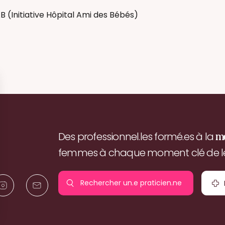
AB (Initiative Hôpital Ami des Bébés)
Des professionnel.les formé.es à la
m
femmes à chaque moment clé de leu
Rechercher un.e
praticien.ne
pr