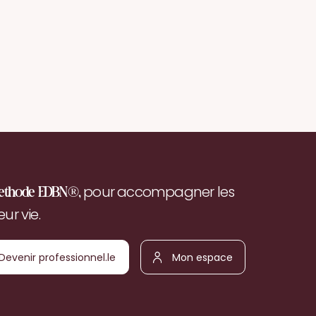
pour accompagner les
ethode EDBN®,
r vie.
Devenir
Mon
ofessionnel.le
espace