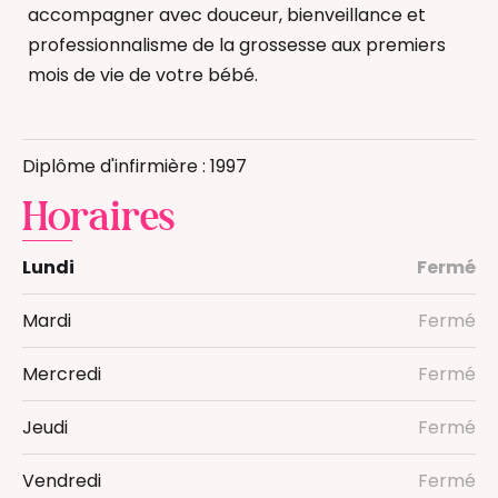
accompagner avec douceur, bienveillance et
professionnalisme de la grossesse aux premiers
mois de vie de votre bébé.
Allaitement
Diplôme d'infirmière : 1997
Bain Enveloppé
Massage bébé
Horaires
Massage femme enceinte
Massage Postnatal
Lundi
Fermé
Infirmière
Mardi
Fermé
Mercredi
Fermé
Jeudi
Fermé
Vendredi
Fermé