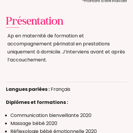
*montant à titre indicatif
Présentation
Ap en maternité de formation et
accompagnement périnatal en prestations
uniquement à domicile. J’interviens avant et après
l’accouchement.
Allaitement
Massage bébé
Langues parlées :
Français
Massage femme enceinte
Réflexologie bébé
Diplômes et formations :
Thérapeutique Bain Bébé
Communication bienveillante 2020
Accompagnant(e) périnatal(e)
Massage bébé 2020
Réflexologie bébé émotionnelle 2020