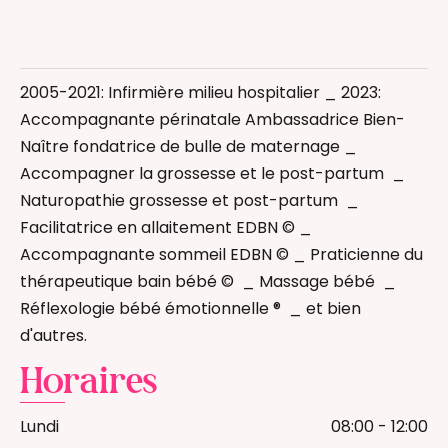
Accompagnement au sommeil
Allaitement
2005-2021: Infirmière milieu hospitalier _ 2023:
Massage bébé
Accompagnante périnatale Ambassadrice Bien-
Massage enfant
Naître fondatrice de bulle de maternage _
Naturopathie femme/jeune maman
Accompagner la grossesse et le post-partum _
Réflexologie bébé
Naturopathie grossesse et post-partum _
Thérapeutique Bain Bébé
Facilitatrice en allaitement EDBN © _
Accompagnant(e) périnatal(e)
Accompagnante sommeil EDBN © _ Praticienne du
thérapeutique bain bébé © _ Massage bébé _
Réflexologie bébé émotionnelle ® _ et bien
d'autres.
Horaires
Lundi
08:00 - 12:00