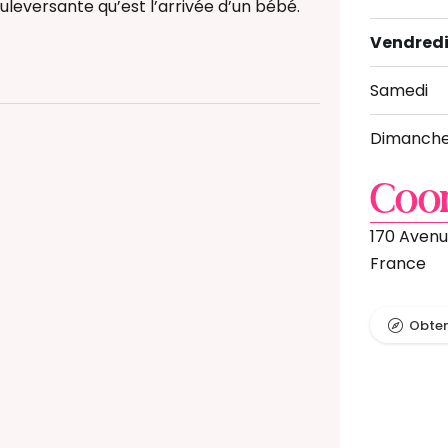
uleversante qu’est l’arrivée d’un bébé.
Vendred
Samedi
e enceinte
 Bain Bébé
Dimanch
Coo
170 Avenu
France
Obteni