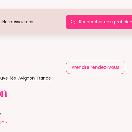
Rechercher un.e praticie
Nos ressources
Prendre rendez-vous
euve-lès-Avignon, France
on
é
on
>